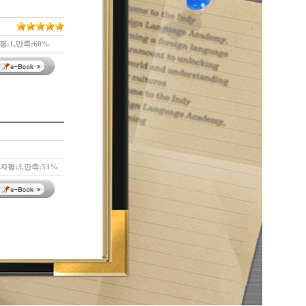
평:1,만족:60%
독자평:3,만족:53%