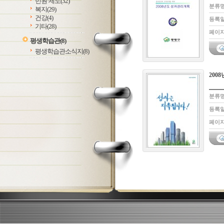
민원·제도
(32)
분류명
복지
(29)
건강
(4)
등록일 
기타
(28)
페이지
평생학습관
(8)
평생학습관소식지
(8)
200
분류명
등록일 
페이지: