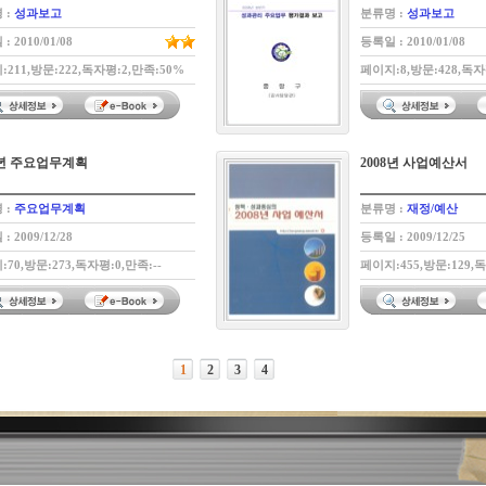
 :
성과보고
분류명 :
성과보고
: 2010/01/08
등록일 : 2010/01/08
:211,방문:222,독자평:2,만족:50%
페이지:8,방문:428,독자
8년 주요업무계획
2008년 사업예산서
 :
주요업무계획
분류명 :
재정/예산
: 2009/12/28
등록일 : 2009/12/25
70,방문:273,독자평:0,만족:--
페이지:455,방문:129,
1
2
3
4