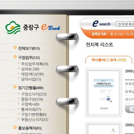
총
813
권 |
78,28
전체보기
(813)
구정업무
(232)
책이름/태그 검색
(19건)
주요업무계획
(18)
성과보고
(9)
200
재정/예산
(190)
공약사업
(15)
분류명
정기간행물
(480)
등록일 
구정소식지
(223)
중랑구보
(154)
페이지
구정백서
(9)
통계자료
(57)
구정기본현황
(6)
부동산소식지
(31)
200
홍보용책자
(93)