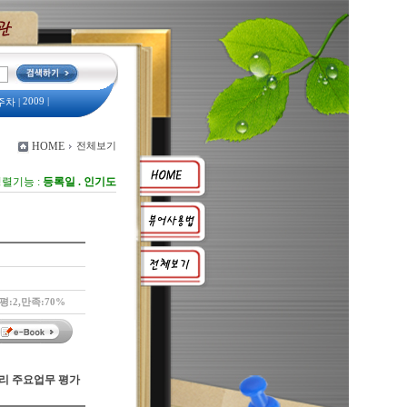
2009
|
주차
|
예산서
|
회조사
|
HOME
전체보기
렬기능 :
등록일
.
인기도
평:2,만족:70%
관리 주요업무 평가