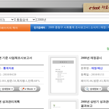
2009 중랑구 사회통계 조사보고서
|
소식지
|
재정
|
2
페이지의 책자
2023
|
2008년 예산서
|
계획
|
주택
|
예산
|
2009년 
보건소
|
2013 중랑구 복지서비스 안내
|
중랑구 사
2008
|
주정차
|
중랑구 관광지도
|
옛 모습
|
예산서
|
2009 占쌩띰옙占쏙옙 占쏙옙회占쏙옙占
정
8년 기준 사업체조사보고서
2008년 재정공시
 :
통계자료
분류명 :
재정/예산
: 2010/04/20
등록일 : 2010/01/11
:181,방문:50,독자평:1,만족:60%
페이지:46,방문:43,독자
8년 성과관리계획
2008년 상반기 성과
결과보고