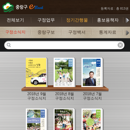
등록자료 : 총 813권
전체보기
구정업무
정기간행물
홍보용책자
구정소식지
중랑구보
구정백서
통계자료
구
2018년 9월
2018년 8월
2018년 7월
구정소식지
구정소식지
구정소식지