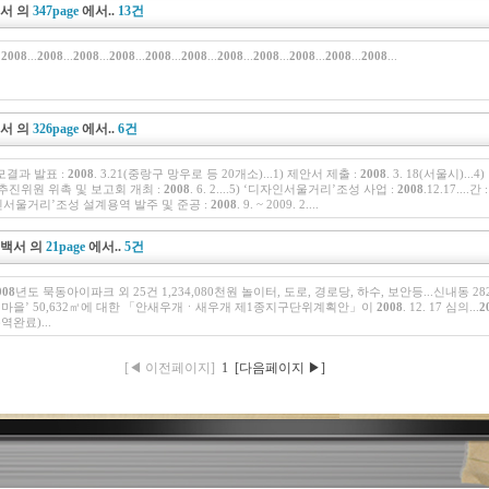
백서
의
347page
에서..
13건
.
2008
...
2008
...
2008
...
2008
...
2008
...
2008
...
2008
...
2008
...
2008
...
2008
...
2008
...
백서
의
326page
에서..
6건
모결과 발표 :
2008
. 3.21(중랑구 망우로 등 20개소)...1) 제안서 제출 :
2008
. 3. 18(서울시)..
추진위원 위촉 및 보고회 개최 :
2008
. 6. 2....5) ‘디자인서울거리’조성 사업 :
2008
.12.17....간 
‘디자인서울거리’조성 설계용역 발주 및 준공 :
2008
. 9. ~ 2009. 2....
정백서
의
21page
에서..
5건
008
년도 묵동아이파크 외 25건 1,234,080천원 놀이터, 도로, 경로당, 하수, 보안등...신내동 2
마을’ 50,632㎡에 대한 「안새우개ㆍ새우개 제1종지구단위계획안」이
2008
. 12. 17 심의...
2
역완료)...
[◀ 이전페이지]
1
[다음페이지 ▶]