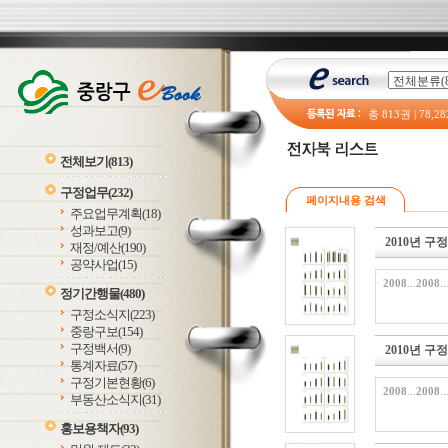
총
813
권 |
78,28
전체보기
(813)
구정업무
(232)
페이지내용 검색
주요업무계획
(18)
성과보고
(9)
2010년 구
재정/예산
(190)
공약사업
(15)
2008
...
2008
..
정기간행물
(480)
구정소식지
(223)
중랑구보
(154)
구정백서
(9)
2010년 구
통계자료
(57)
구정기본현황
(6)
2008
...
2008
..
부동산소식지
(31)
홍보용책자
(93)