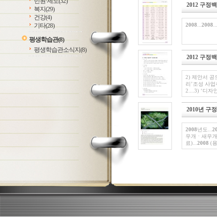
민원·제도
(32)
2012 구정
복지
(29)
건강
(4)
기타
(28)
2008
...
2008
..
평생학습관
(8)
평생학습관소식지
(8)
2012 구정
2) 제안서 공
리’조성 사업
2....3) 
2010년 구
2008
년도...
2
우개ㆍ새우개
료)...
2008
(용