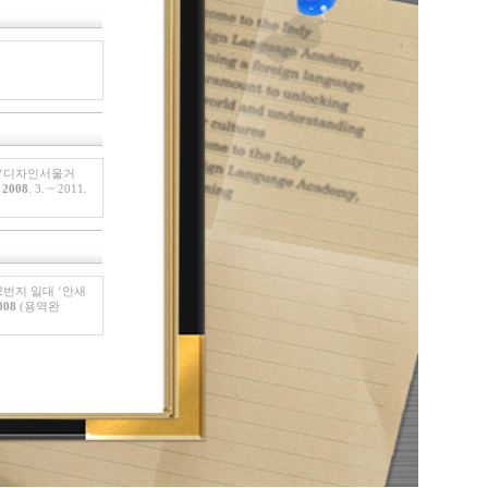
.4) ‘디자인서울거
:
2008
. 3. ~ 2011.
82번지 일대 ‘안새
008
(용역완