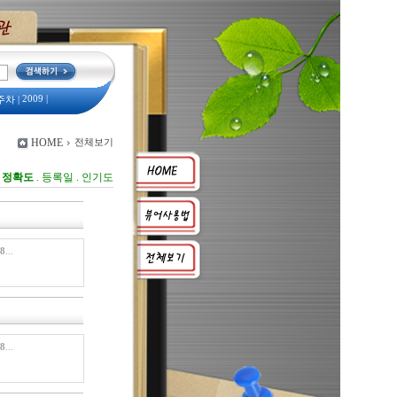
2009
|
주차
|
예산서
|
HOME
전체보기
2008
예산서
|
:
정확도
.
등록일
.
인기도
08
...
08
...