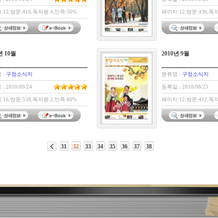
12,방문:416,독자평:4,만족:50%
페이지:12,방문:436,독자
년 10월
2010년 9월
 :
구정소식지
분류명 :
구정소식지
: 2010/09/24
등록일 : 2010/08/25
16,방문:538,독자평:2,만족:60%
페이지:12,방문:412,독자
31
32
33
34
35
36
37
38