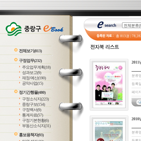
총
813
권 |
78,28
전체보기
(813)
구정업무
(232)
2011
주요업무계획
(18)
성과보고
(9)
분류명
재정/예산
(190)
공약사업
(15)
등록일 
정기간행물
(480)
페이지:
구정소식지
(223)
중랑구보
(154)
구정백서
(9)
통계자료
(57)
2010
구정기본현황
(6)
부동산소식지
(31)
분류명
홍보용책자
(93)
등록일 