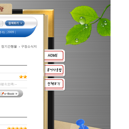
2009
|
주차
|
예산서
|
정기간행물
구정소식지
2008
옛 모습
|
평:0,만족:--