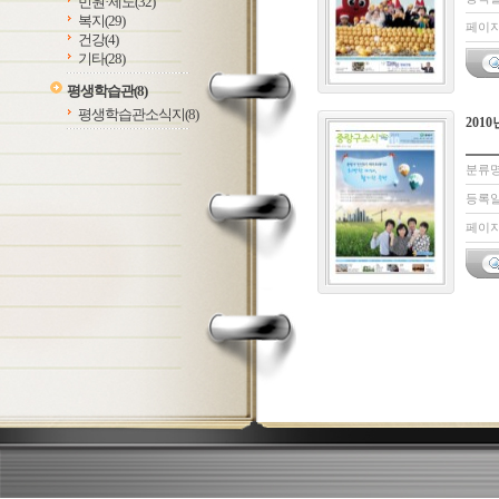
민원·제도
(32)
복지
(29)
페이지:
건강
(4)
기타
(28)
평생학습관
(8)
평생학습관소식지
(8)
2010
분류명
등록일 
페이지: