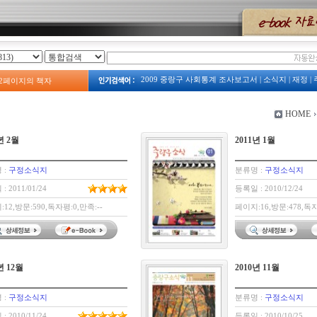
2009 중랑구 사회통계 조사보고서
|
소식지
|
재정
|
2
페이지의 책자
2023
|
2008년 예산서
|
계획
|
주택
|
예산
|
2009년 
보건소
|
2013 중랑구 복지서비스 안내
|
주정차
|
중랑구 사회조사
|
중랑구 관광지도
|
HOME
2009 占쌩띰옙占쏙옙 占쏙옙회占쏙옙占
|
예산서
|
년 2월
2011년 1월
 :
구정소식지
분류명 :
구정소식지
: 2011/01/24
등록일 : 2010/12/24
12,방문:590,독자평:0,만족:--
페이지:16,방문:478,독자
년 12월
2010년 11월
 :
구정소식지
분류명 :
구정소식지
: 2010/11/24
등록일 : 2010/10/25