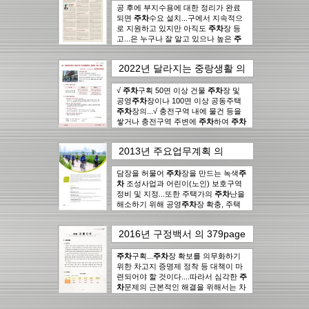
공 후에 부지수용에 대한 정리가 완료
되면
주차
수요 설치...구에서 지속적으
로 지원하고 있지만 아직도
주차
장 등
고...은 누구나 잘 알고 있으나 높은
주
차
장부지매입비용 대비...수요가 많음
에도 본
주차
장을 24시간 특정인만이
2022년 달라지는 중랑생활
의
사용토...
주차
시설과 고객 쉼터, 화장실
42page
에서..
19건
등 많은 편의시설을 추가로...많은 곳으
로써
√
주차
주차
구획 50면 이상 건물
장현대화사업이 필요하다....
주차
장 및
한
공영
주차
주차
장현대화사업이 반드시 필요하
장이나 100면 이상 공동주택
다고 보는데 이에...있다. 따라서 충분한
주차
장의...√ 충전구역 내에 물건 등을
주차
쌓거나 충전구역 주변에
공간 확보와 더불어
주차
주차
장 관리...
하여
주차
또한, 인근에 사가정시장과 사가정공원
를 방해하는 행위...√ 충전구역 내에 물
이 있어 주간
건 등을 쌓거나 충전구역 주변에
주차
...효율성, 주변여건
주차
2013년 주요업무계획
의
등 많은 제약으로 인해
하여
주차
를 방해하는 행위...33. 친환경
주차
장 건설이...
92page
에서..
16건
현재는 인근지역의
자동차 충전구획
주차
주차
방해행위 과태료
난 해소와
주차
장 활용도를 높이기...도로 지원해 나가
기준 강화...√ 충전구역
담장을 허물어
주차
장을 만드는 녹색
주차
를 방해하
주
겠다. 또한, 상인회를 통하여
거나 구획선 등을 훼손하는 행위 : 최고
차
조성사업과 어린이(노인) 보호구역
주차
인력
의...고 아무 곳이나
20만원...√
정비 및 지정...또한 주택가의
주차
구획 50면 이상 건물
주차
할 수 있는 구
주차
난을
주
간제로 운영하고 있으며,...위한 가장 중
차
해소하기 위해 공영
장 및 공영
주차
장이나 100면 이상 공
주차
장 확충, 주택
요한 방안중 하나가
동주택
가 담장을 허물어
주차
장의...
주차
주차
주차
장을 만드는 녹
구획 100면이상
문제 해결이라
는 것...현재는 인근지역의
주차
색
주차
장...
...녹색
주차
구획 100면 이상
주차
마을 사업(Green
주차
주차
난 해소
2016년 구정백서
의
379page
와
장...? ‘친환경자동차
Parking)으로 내집안
주차
장 활용도를 높이기...위해 주...
주차
주차
방해 행위’란
장을 만들어
에서..
15건
무엇인가요?...
보시는 건 어떠세요?...단속 및 견인처
주차
하는 행위 등에 대한
과태료 부과 대상 시설이...
리를 하며, 공영
주차
구획...
주차
주차
장 확보를 의무화하기
장·부설
주차
주차
구획 50
장 등
면 이상
주차
위한 차고지 증명제 정착 등 대책이 마
장 관리 업무를 추진하고...
주차
장...√ 일반 자동차를 친환
주차
면
경자동차 전용
수 130면 (지하1층 3,862㎡)...담장을 허
련되어야 할 것이다....따라서 심각한
주차
구역에
주차
하는 행
주
위 : 10만원...√ 친환경자동차가 아닌 일
물고
차
문제의 근본적인 해결을 위해서는 차
주차
장을 만들어 여유로운
주차
공
반 자동차를 친환경자동차 전용
간과 쾌적한 녹지공간을 조성해 보세
량을 소유한 개개인의
주차
장...
주차
주차
장
구
역에
요....: 가구당
포함)면으로
주차
하는 행위...친환경자동차
주차
주차
장확보율이 97.5%로
1면당 800만원,
주차
주