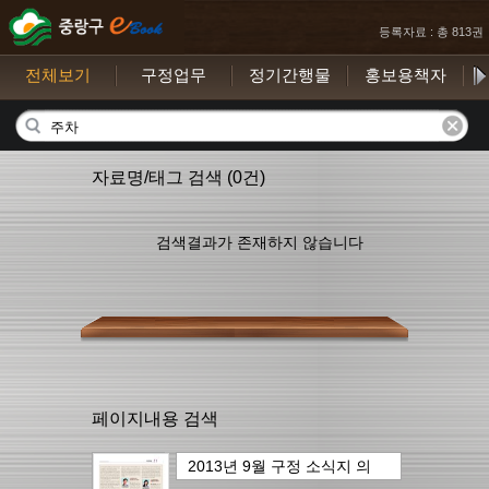
등록자료 : 총 813권
전체보기
구정업무
정기간행물
홍보용책자
자료명/태그 검색 (0건)
검색결과가 존재하지 않습니다
페이지내용 검색
2013년 9월 구정 소식지
의
11page
에서..
20건