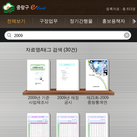
등록자료 : 총 813권
전체보기
구정업무
정기간행물
홍보용책자
자료명/태그 검색 (30건)
2009년 기준
2009년 재정
제21회-2009
사업체조사
공시
중랑통계연
보고서
보