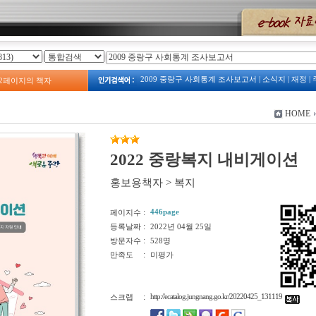
2009 중랑구 사회통계 조사보고서
|
소식지
|
재정
|
2
페이지의 책자
2023
|
2008년 예산서
|
계획
|
주택
|
예산
|
2009년 
보건소
|
2013 중랑구 복지서비스 안내
|
주정차
|
중랑구 사회조사
|
중랑구 관광지도
|
옛 모습
|
예산
HOME
2008
2009 占쌩띰옙占쏙옙 占쏙옙회占쏙옙占
|
2022 중랑복지 내비게이션
홍보용책자
>
복지
:
446page
페이지수
:
등록날짜
2022년 04월 25일
:
방문자수
528명
:
만족도
미평가
:
http://ecatalog.jungnang.go.kr/20220425_131119
스크랩