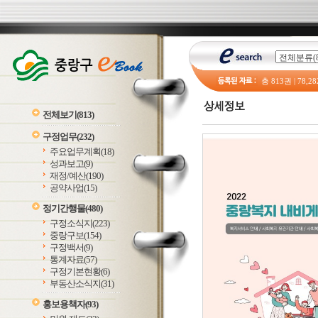
총
813
권 |
78,28
전체보기
(813)
구정업무
(232)
주요업무계획
(18)
성과보고
(9)
재정/예산
(190)
공약사업
(15)
정기간행물
(480)
구정소식지
(223)
중랑구보
(154)
구정백서
(9)
통계자료
(57)
구정기본현황
(6)
부동산소식지
(31)
홍보용책자
(93)