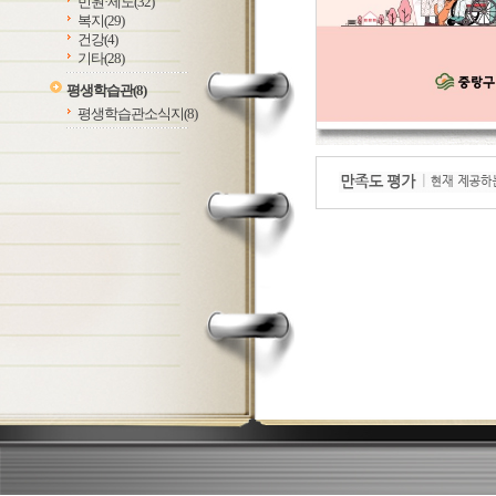
민원·제도
(32)
복지
(29)
건강
(4)
기타
(28)
평생학습관
(8)
평생학습관소식지
(8)