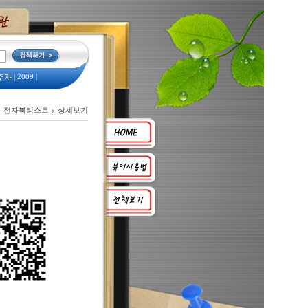
2009
|
주차
|
예산서
|
서
|
전자북리스트
상세보기