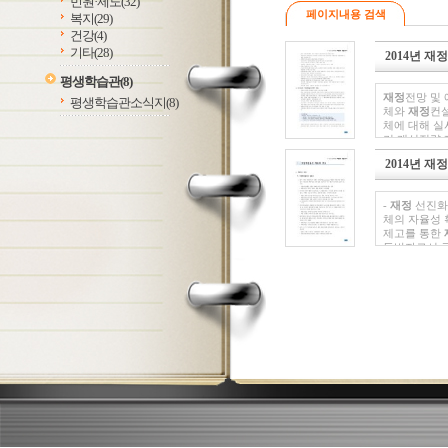
민원·제도
(32)
페이지내용 검색
복지
(29)
건강
(4)
기타
(28)
2014년 
평생학습관
(8)
재정
전망 및
평생학습관소식지
(8)
체와
재정
컨설
체에 대해 
기 개선전략
분석을
재정
2014년 
운...-
재정
분
정
운영 방향
을
재정
위기사
-
재정
선진화
체의 자율성
제고를 통한
동반자로서 
운영의 상황
악...-
재정
선
조기경보시스템