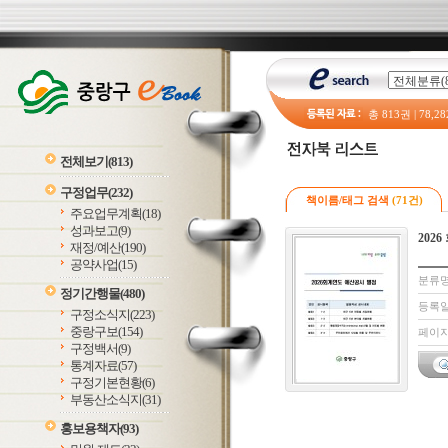
총
813
권 |
78,28
전체보기
(813)
구정업무
(232)
책이름/태그 검색
(71건)
주요업무계획
(18)
성과보고
(9)
202
재정/예산
(190)
공약사업
(15)
분류명
정기간행물
(480)
등록일 
구정소식지
(223)
중랑구보
(154)
페이지:
구정백서
(9)
통계자료
(57)
구정기본현황
(6)
부동산소식지
(31)
홍보용책자
(93)