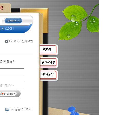
2009
|
주차
|
예산서
|
HOME
전체보기
2008
옛 모습
|
기준 재정공시
:0,만족:--
더 많은 책 보기