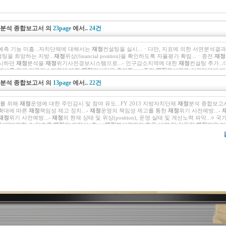
재정분석 종합보고서
의
23page
에서..
24건
 예측 기능 미흡...자치단체에 대해서는
재정
컨설팅을 실시...ㆍ다만, 지표에 의한 서면분석결과
팅을 희망하는 지방...
재정
위상(financial position)을 확인하도록 자율평가 확립...ㆍ종전
재정
실시하던
재정
분석을
재정
위기사전경보시스템으로...- 인구감소지역에 대한
재정
컨설팅 추가..
 제시를 위해 인구감소지역에 대한
재정
컨설팅을 추가함...ㆍ종전
재정
분석결과 하위단체에 
위기사전경보시스템으로...ㆍ유사단체
재정
비교표에 기초하여 개선목표를 설정하고 향후
재
재정분석 종합보고서
의
13page
에서..
22건
석지표 추가 및 산정방식 일부 보완 및 개선...ㆍ유사단체
재정
비교표에 기초하여 개선목표를
 및
재정
운...세 반영)을 통해
재정
예측 가능성을 강화...ㆍ종전
재정
분석결과 하위단체에 대해
전경보시스템으로...ㆍ’1...
를 위해
재정
운영에 대한 주민감시 및 참여 유도...FY 2013 지방자치단체
재정
분석 종합보고서
 확대에 따른
재정
책임성 제고 장치...-
재정
운영의 책임성 제고를 통한
재정
위기 사전예방...-
재정
위기 사전예방...-
재정
의 현재 상태 및 위상(position), 운영 실태 및 개선노력 파악...○
공생?발전할 수 있도록
재정
의 건전성, 효...-
재정
분석결과의 환류·반영 및 차등적
재정
지원 기
을 점검·학습하고 선의의 경쟁을 통해
재정
선진화를 유...- 자치단체 내부의
재정
지출 흐름과 
진화를 위해
재정
운영에 대한 주민감시 및 참여 유도...-
재정
운영의 불건전성, 비효율성 등을
 역할...-
재정
분석결과의 환류·반영 및 차등적
재정
지원 기준 활용...○
재정
여건이 유사한 자