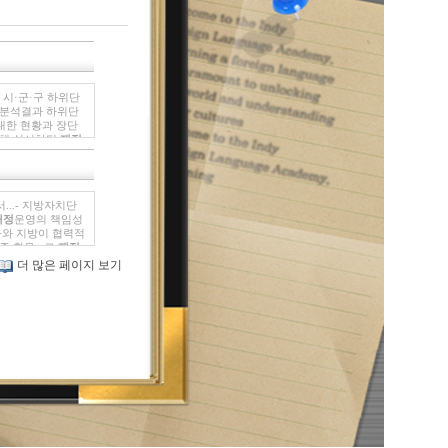
 시·군·구 하위단
분석결과 하위단
.대한 현황과 장단
대해 실시하던
재정
정
운영 방향 및
재정
 설정하고 향후
재
 실시하던
재정
분석
...- 지방자치단
재정
운영의 책임성
 국가와 지방이 협력적
준 활용...로
재정
지역발전 성과를 파
더 많은 페이지 보기
 사전에 파악하는
치단체 유...