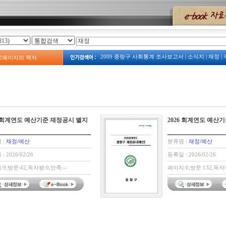
2009 중랑구 사회통계 조사보고서
|
소식지
|
재정
|
2
페이지의 책자
2023
|
2008년 예산서
|
계획
|
주택
|
예산
|
2009년 
보건소
|
2013 중랑구 복지서비스 안내
|
주정차
|
중랑구 사회조사
|
중랑구 관광지도
|
2009 占쌩띰옙占쏙옙 占쏙옙회占쏙옙占
|
예산서
|
6 회계연도 예산기준 재정공시 별지
2026 회계연도 예산
 :
재정/예산
분류명 :
재정/예산
: 2026/02/26
등록일 : 2026/02/26
9,방문:42,독자평:0,만족:--
페이지:0,방문:132,독자평